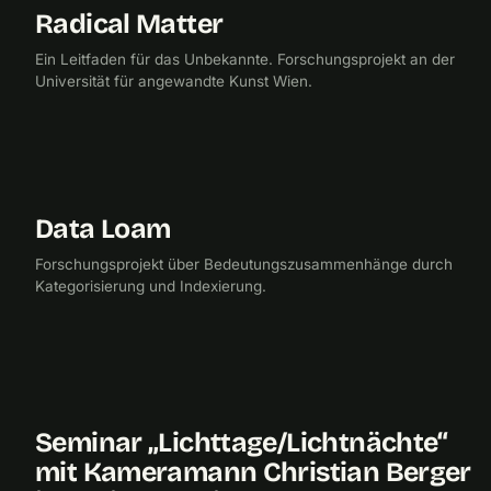
Radical Matter
2021
UNIVERSITÄT FÜR ANGEWANDTE KUNST
Ein Leitfaden für das Unbekannte. Forschungsprojekt an der
Universität für angewandte Kunst Wien.
Data Loam
2017
UNIVERSITÄT FÜR ANGEWANDTE KUNST
Forschungsprojekt über Bedeutungszusammenhänge durch
Kategorisierung und Indexierung.
Seminar „Lichttage/Lichtnächte“
2013
FILM
mit Kameramann Christian Berger