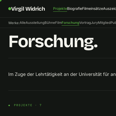
Virgil Widrich
Projekte
Biografie
Filmeinsätze
Auszei
Alle
Ausstellung
Bühne
Film
Forschung
Vortrag
Jury
Mitglied
Pub
Werke:
Forschung.
Im Zuge der Lehrtätigkeit an der Universität für 
PROJEKTE · 7