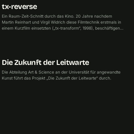
tx-reverse
2019
FILM
Ein Raum-Zeit-Schnitt durch das Kino. 20 Jahre nachdem
Martin Reinhart und Virgil Widrich diese Filmtechnik erstmals in
einem Kurzfilm einsetzten („tx-transform“, 1998), beschäftigen
sie sich erneut mit der Frage, welche bisher ungesehene Welt
bei der Vertauschung von Raum und Zeit entsteht,
passenderweise gleich in einem Kino und in vollen 360°.
Gewinner von 39 internationalen Filmpreisen!
Die Zukunft der Leitwarte
2014
UNIVERSITÄT FÜR ANGEWANDTE KUNST
Die Abteilung Art & Science an der Universität für angewandte
Kunst führt das Projekt „Die Zukunft der Leitwarte“ durch.