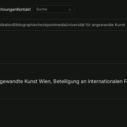
chnungen
Kontakt
⌕
likation
Bibliographie
checkpointmedia
Universität für angewandte Kunst
angewandte Kunst Wien, Beteiligung an internationalen