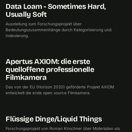
Data Loam - Sometimes Hard,
2019
UNIVERSITÄT FÜR ANGEWANDTE KUNST
AUSSTELLUNG
Usually Soft
Ausstellung zum Forschungsprojekt über
Bedeutungszusammenhänge durch Kategorisierung und
Indexierung.
Apertus AXIOM: die erste
2015
UNIVERSITÄT FÜR ANGEWANDTE KUNST
quelloffene professionelle
Filmkamera
Das von der EU (Horizon 2020) geförderte Projekt AXIOM
entwickelt die erste open source Filmkamera.
Flüssige Dinge/Liquid Things
2012
UNIVERSITÄT FÜR ANGEWANDTE KUNST
Forschungsprojekt von Roman Kirschner über Materialien als