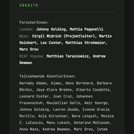
CREDITS
ForscherInnen:
London:
Johnny Golding, Mattia Paganelli
Wien:
Virgil Widrich (Projektleiter), Martin
Reinhart, Leo Coster, Matthias Strohmaier,
Marc Orou
RIAT Vienna:
Matthias Tarasiewicz, Andrew
Newman
Teilnehmende KünstlerInnen:
Barnaby Adams, Ajamu, Hans Bernhard, Barbara
Böröcz, Jaya Klara Brekke, Alberto Condotta,
Leonard Coster, Juan Cruz, Johannes
Frauenschuh, Maximilian Gallo, Amir George,
Johnny Golding, Lauren Goode, Ivonne Gracia
Murillo, Anja Kirschner, Nora Lengyel, Monica
C. LoCascio, Manu Luksch, Katarina Matiasek,
Anna Nazo, Andrew Newman, Marc Orou, Istem