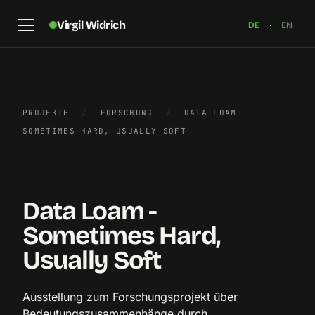
Virgil Widrich
DE
·
EN
PROJEKTE
/
FORSCHUNG
/
DATA LOAM -
Johnny Golding, Martin Reinhart, Mattia Paganelli:
SOMETIMES HARD, USUALLY SOFT
Data Loam – Sometimes Hard, Usually Soft, 2019
×
Data Loam -
Sometimes Hard,
Usually Soft
Ausstellung zum Forschungsprojekt über
Bedeutungszusammenhänge durch