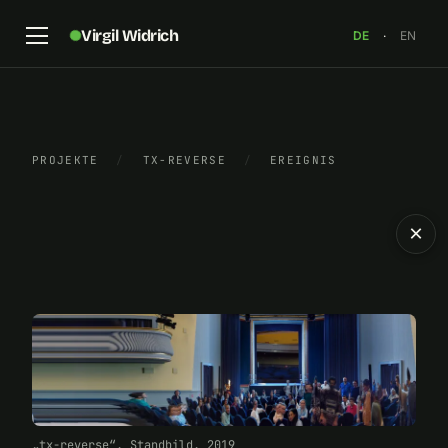
Virgil Widrich
DE
·
EN
PROJEKTE
/
TX-REVERSE
/
EREIGNIS
×
„tx-reverse“, Standbild, 2019