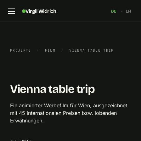
Virgil Widrich
DE
·
EN
PROJEKTE
/
FILM
/
VIENNA TABLE TRIP
„Vienna table trip“, Standbild, 2016
×
Vienna table trip
Ein animierter Werbefilm für Wien, ausgezeichnet
mit 45 internationalen Preisen bzw. lobenden
Erwähnungen.