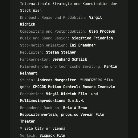
Internationale Strategie und Koordination der
Stadt Wien
Drehbuch, Regie und Produktion:
Virgil
Widrich
Compositing und Postproduktion:
Oleg Prodeus
Musik und Sound Design:
Siegfried Friedrich
Stop-motion Animation:
Eni Brandner
Requisiten:
Stefan Steiner
Farbkorrektur:
Bernhard Schlick
Filmrecherche und technische Beratung:
Martin
Reinhart
Studio:
Andreas Margreiter
, WUNDERWERK film
gmbh:
CMOCOS Motion Control: Romano Ivanovic
Produktion:
Virgil Widrich Film- und
Multimediaproduktions G.m.b.H.
Besonderen Dank an:
Bric à Brac
Requisitenverleih, props.co Verein Film
Theater
© 2016 City of Vienna
Verleih:
Sixpack Film