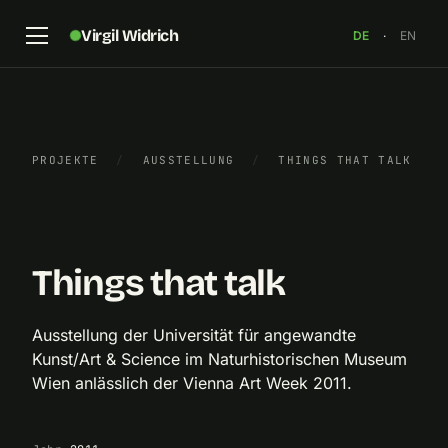
Virgil Widrich
DE
·
EN
Michal Marencik: „Albumine rex“, „Things that talk“,
Naturhistorisches Museum Wien, 2011. Foto: Iulian
PROJEKTE
/
AUSSTELLUNG
/
THINGS THAT TALK
Moise
×
Things that talk
Ausstellung der Universität für angewandte
Kunst/Art & Science im Naturhistorischen Museum
Wien anlässlich der Vienna Art Week 2011.