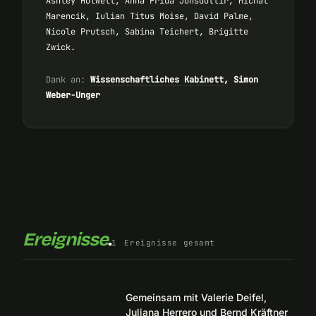
Ashley Holwell, Anna Frida Jónsdóttir, Michal
Marencik, Iulian Titus Moise, David Palme,
Nicole Prutsch, Sabina Teichert, Brigitte
Zwick.
Dank an:
Wissenschaftliches Kabinett
, Simon
Weber-Unger
Ereignisse
.
1
Ereignisse gesamt
Gemeinsam mit Valerie Deifel,
Juliana Herrero und Bernd Kräftner