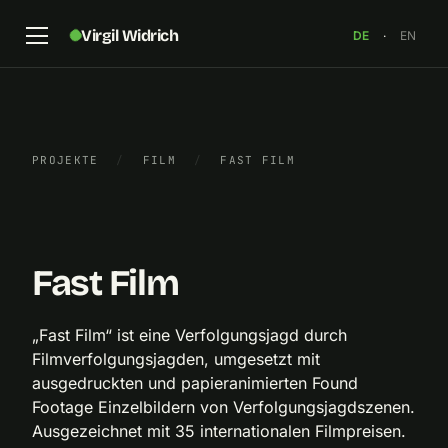
Virgil Widrich
DE
·
EN
PROJEKTE
/
FILM
/
FAST FILM
Standbild aus „Fast Film“, 2003
×
Fast Film
„Fast Film“ ist eine Verfolgungsjagd durch
Filmverfolgungsjagden, umgesetzt mit
ausgedruckten und papieranimierten Found
Footage Einzelbildern von Verfolgungsjagdszenen.
Ausgezeichnet mit 35 internationalen Filmpreisen.