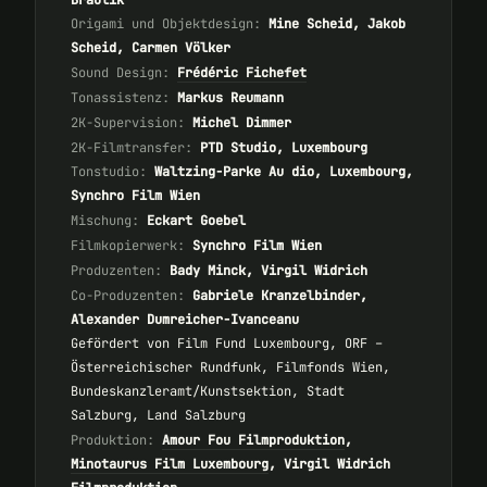
Origami und Objektdesign:
Mine Scheid, Jakob
Scheid, Carmen Völker
Sound Design:
Frédéric Fichefet
Tonassistenz:
Markus Reumann
2K-Supervision:
Michel Dimmer
2K-Filmtransfer:
PTD Studio, Luxembourg
Tonstudio:
Waltzing-Parke Au dio, Luxembourg,
Synchro Film Wien
Mischung:
Eckart Goebel
Filmkopierwerk:
Synchro Film Wien
Produzenten:
Bady Minck, Virgil Widrich
Co-Produzenten:
Gabriele Kranzelbinder,
Alexander Dumreicher-Ivanceanu
Gefördert von Film Fund Luxembourg, ORF –
Österreichischer Rundfunk, Filmfonds Wien,
Bundeskanzleramt/Kunstsektion, Stadt
Salzburg, Land Salzburg
Produktion:
Amour Fou Filmproduktion
,
Minotaurus Film Luxembourg
, Virgil Widrich