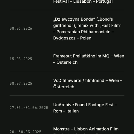
Festival – Lissabon – Portugal
„Dziewczyna Bonda“ („Bond’s
girlfriend“), remix with „Fast Film“
08.03.2026
– Pomeranian Philharmonicin –
Bydgoszcz – Polen
Frameout Freiluftkino im MQ – Wien
15.08.2025
– Österreich
VoD filmwerte / filmfriend – Wien –
08.07.2025
Österreich
UnArchive Found Footage Fest –
27.05.–01.06.2025
Rom – Italien
Monstra – Lisbon Animation Film
20.–30.03.2025