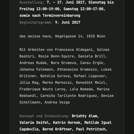
Ausstellung:
7. – 17. Juni 2017, Dienstag bis
Freitag 13:00–19:00, Samstag 12:00–17:00,
sowie nach Terminvereinbarung
Begleitprogramm:
9. Juni 2017
das weisse haus
, Hegelgasse 14, 1010 Wien
Mit Arbeiten von Francesca Aldegani, Golnaz
Bashiri, Rosie Benn-Squire, Daniela Brill,
Andreas Budak, Nora Drumeva, Cansu Ergün,
Johanna Folkmann, Athanasios Gramosis, Lukas
Gritzner, Natalia Gurova, Rafael Lippuner,
Júlia Mag, Marko Markovic, Benedikt Meixl,
Frederique Neuts Leroy, Lala Nomada, Marina
Rebhandl, Carmiña Tarilonte Rodríguez, Denise
Schellmann, Andrea Vezga
Konzept und Entwicklung:
Brishty Alam,
Valerie Deifel, Katrin Hornek, Matilde Igual
Capdevila, Bernd Kräftner, Paul Petritsch,