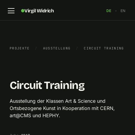
Virgil Widrich
DE
·
EN
„Circuit Training“, 2017, Grafik Design: Matilde Igual
PROJEKTE
/
AUSSTELLUNG
/
CIRCUIT TRAINING
Capdevila
×
Circuit Training
Ausstellung der Klassen Art & Science und
Ortsbezogene Kunst in Kooperation mit CERN,
art@CMS und HEPHY.