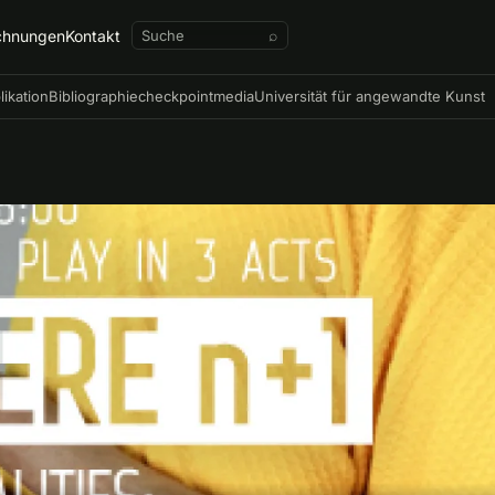
chnungen
Kontakt
⌕
likation
Bibliographie
checkpointmedia
Universität für angewandte Kunst