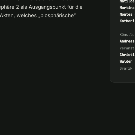
Matilde
sphäre 2 als Ausgangspunkt für die
Martina
Montes 
i Akten, welches „biosphärische“
Kathari
Künstle
Andreas
Veranst
Christi
Walder
Grafik 