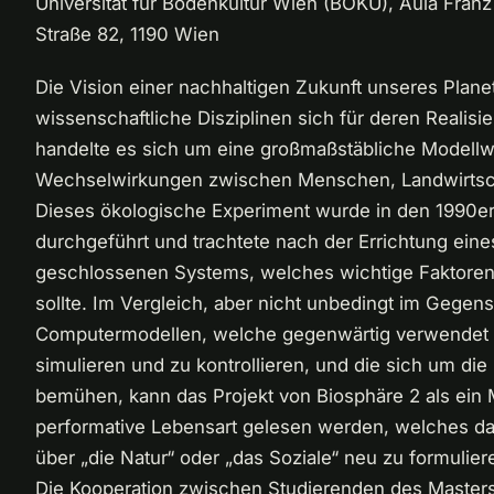
Universität für Bodenkultur Wien (BOKU), Aula Fra
Straße 82, 1190 Wien
Die Vision einer nachhaltigen Zukunft unseres Plane
wissenschaftliche Disziplinen sich für deren Realisi
handelte es sich um eine großmaßstäbliche Modellwe
Wechselwirkungen zwischen Menschen, Landwirtscha
Dieses ökologische Experiment wurde in den 1990er
durchgeführt und trachtete nach der Errichtung eine
geschlossenen Systems, welches wichtige Faktoren
sollte. Im Vergleich, aber nicht unbedingt im Gegens
Computermodellen, welche gegenwärtig verwendet 
simulieren und zu kontrollieren, und die sich um di
bemühen, kann das Projekt von Biosphäre 2 als ein 
performative Lebensart gelesen werden, welches davo
über „die Natur“ oder „das Soziale“ neu zu formulier
Die Kooperation zwischen Studierenden des Master