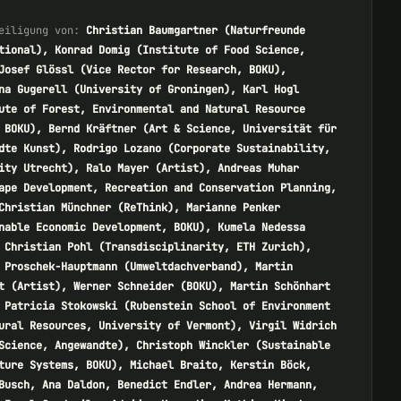
eiligung von:
Christian Baumgartner (Naturfreunde
tional), Konrad Domig (Institute of Food Science,
Josef Glössl (Vice Rector for Research, BOKU),
na Gugerell (University of Groningen), Karl Hogl
ute of Forest, Environmental and Natural Resource
 BOKU), Bernd Kräftner (Art & Science, Universität für
dte Kunst), Rodrigo Lozano (Corporate Sustainability,
ity Utrecht), Ralo Mayer (Artist), Andreas Muhar
ape Development, Recreation and Conservation Planning,
Christian Münchner (ReThink), Marianne Penker
nable Economic Development, BOKU), Kumela Nedessa
 Christian Pohl (Transdisciplinarity, ETH Zurich),
 Proschek-Hauptmann (Umweltdachverband), Martin
t (Artist), Werner Schneider (BOKU), Martin Schönhart
 Patricia Stokowski (Rubenstein School of Environment
ural Resources, University of Vermont), Virgil Widrich
Science, Angewandte), Christoph Winckler (Sustainable
ture Systems, BOKU), Michael Braito, Kerstin Böck,
Busch, Ana Daldon, Benedict Endler, Andrea Hermann,