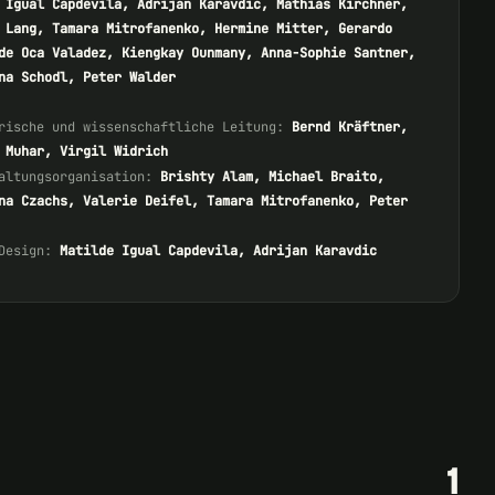
 Igual Capdevila, Adrijan Karavdic, Mathias Kirchner,
 Lang, Tamara Mitrofanenko, Hermine Mitter, Gerardo
de Oca Valadez, Kiengkay Ounmany, Anna-Sophie Santner,
na Schodl, Peter Walder
rische und wissenschaftliche Leitung:
Bernd Kräftner,
 Muhar, Virgil Widrich
altungsorganisation:
Brishty Alam, Michael Braito,
na Czachs, Valerie Deifel, Tamara Mitrofanenko, Peter
Design:
Matilde Igual Capdevila, Adrijan Karavdic
1