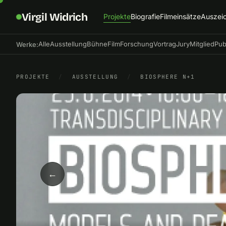
Virgil Widrich
Projekte
Biografie
Filmeinsätze
Auszei
Alle
Ausstellung
Bühne
Film
Forschung
Vortrag
Jury
Mitglied
Pub
Werke:
PROJEKTE
/
AUSSTELLUNG
/
BIOSPHERE N+1
←