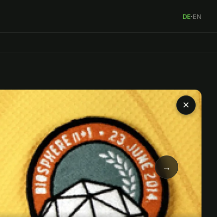
DE
·
EN
×
→