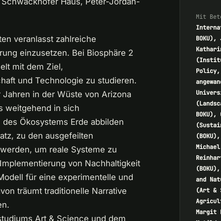
nz Schwackhöfer Haus, Peter-Jordan-
Mit Bet
Interna
ten veranlasst zahlreiche
BOKU), 
Kathari
erung einzusetzen. Bei Biosphäre 2
(Instit
lt mit dem Ziel,
Policy,
ft und Technologie zu studieren.
angewan
Univers
 Jahren in der Wüste von Arizona
(Landsc
s weitgehend in sich
BOKU), 
 des Ökosystems Erde abbilden
(Sustai
atz, zu den ausgefeilten
(BOKU),
Michael
werden, um reale Systeme zu
Reinhar
e Implementierung von Nachhaltigkeit
(BOKU),
Modell für eine experimentelle und
and Nat
n träumt traditionelle Narrative
(Art & 
Agricul
en.
Margit 
studiums Art & Science und dem