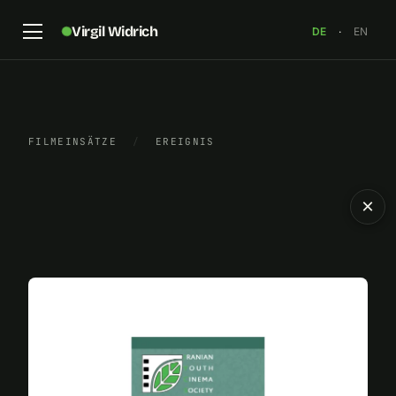
Virgil Widrich
DE
·
EN
FILMEINSÄTZE
/
EREIGNIS
×