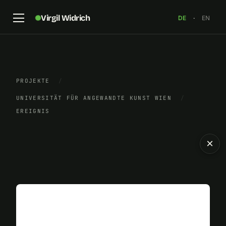
Virgil Widrich
DE
·
EN
PROJEKTE
/
UNIVERSITÄT FÜR ANGEWANDTE KUNST WIEN
/
EREIGNIS
×