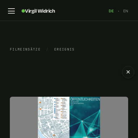
Virgil Widrich
DE
·
EN
FILMEINSÄTZE
/
EREIGNIS
×