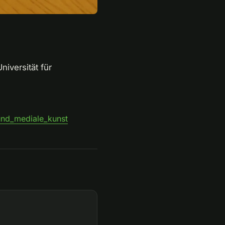
niversität für
_und_mediale_kunst