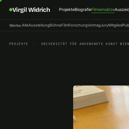
Virgil Widrich
Projekte
Biografie
Filmeinsätze
Auszei
Alle
Ausstellung
Bühne
Film
Forschung
Vortrag
Jury
Mitglied
Pub
Werke:
PROJEKTE
/
UNIVERSITÄT FÜR ANGEWANDTE KUNST WIE