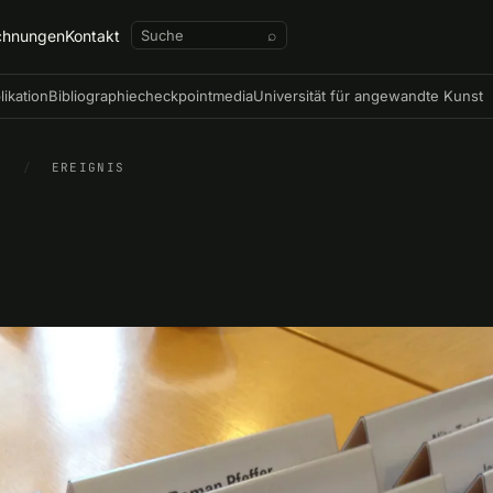
chnungen
Kontakt
⌕
likation
Bibliographie
checkpointmedia
Universität für angewandte Kunst
N
/
EREIGNIS