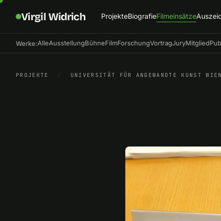
Virgil Widrich
Projekte
Biografie
Filmeinsätze
Auszei
Alle
Ausstellung
Bühne
Film
Forschung
Vortrag
Jury
Mitglied
Pub
Werke:
PROJEKTE
/
UNIVERSITÄT FÜR ANGEWANDTE KUNST WIE