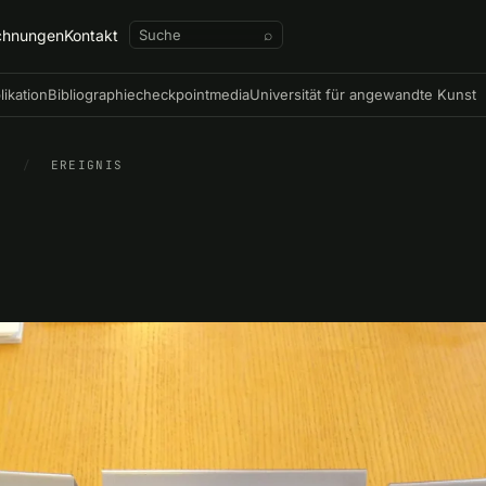
chnungen
Kontakt
⌕
likation
Bibliographie
checkpointmedia
Universität für angewandte Kunst
N
/
EREIGNIS