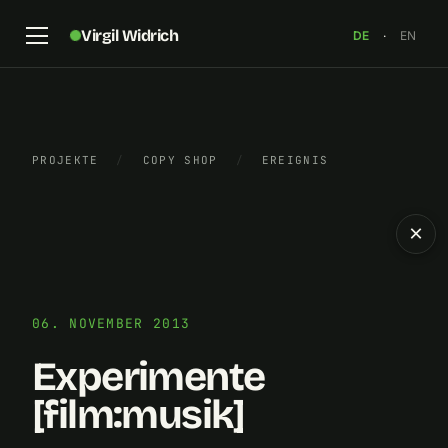
Virgil Widrich
DE
·
EN
PROJEKTE
/
COPY SHOP
/
EREIGNIS
×
06. NOVEMBER 2013
Experimente
[film:musik]