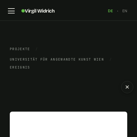
Virgil Widrich
DE
·
EN
PROJEKTE
/
UNIVERSITÄT FÜR ANGEWANDTE KUNST WIEN
/
EREIGNIS
×