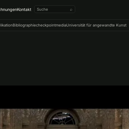
chnungen
Kontakt
⌕
likation
Bibliographie
checkpointmedia
Universität für angewandte Kunst