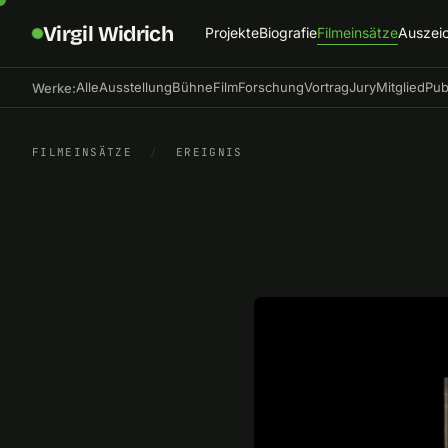
Virgil Widrich
Projekte
Biografie
Filmeinsätze
Auszei
Alle
Ausstellung
Bühne
Film
Forschung
Vortrag
Jury
Mitglied
Pub
Werke:
FILMEINSÄTZE
/
EREIGNIS