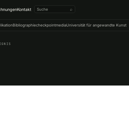
chnungen
Kontakt
⌕
likation
Bibliographie
checkpointmedia
Universität für angewandte Kunst
IGNIS