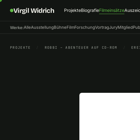
Virgil Widrich
Projekte
Biografie
Filmeinsätze
Auszei
Alle
Ausstellung
Bühne
Film
Forschung
Vortrag
Jury
Mitglied
Pub
Werke:
PROJEKTE
/
ROBBI – ABENTEUER AUF CD-ROM
/
ERE