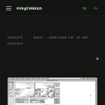
Virgil Widrich
DE
·
EN
PROJEKTE
/
ROBBI – ABENTEUER AUF CD-ROM
/
EREIGNIS
×