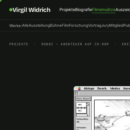
Virgil Widrich
Projekte
Biografie
Filmeinsätze
Auszei
Alle
Ausstellung
Bühne
Film
Forschung
Vortrag
Jury
Mitglied
Pub
Werke:
PROJEKTE
/
ROBBI – ABENTEUER AUF CD-ROM
/
ERE