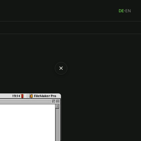
DE
·
EN
×