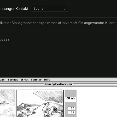
chnungen
Kontakt
⌕
likation
Bibliographie
checkpointmedia
Universität für angewandte Kunst
IGNIS