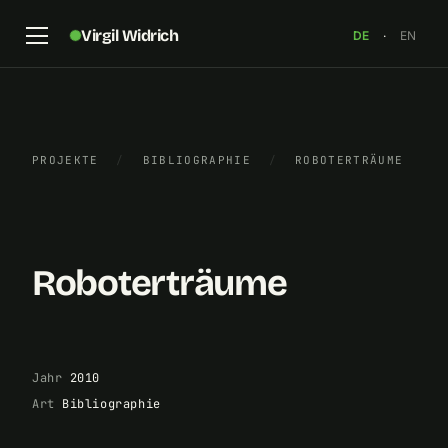
Virgil Widrich
DE
·
EN
Katalog der Ausstellung „Roboterträume“ im
PROJEKTE
/
BIBLIOGRAPHIE
/
ROBOTERTRÄUME
Museum Tinguely in Basel (8.6.2010 bis 12.9.2010).
×
Roboterträume
Jahr
2010
Art
Bibliographie