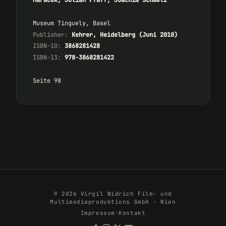
Maracek, Julian Pfaff, Joachim Schmetz
Museum Tinguely, Basel
Publisher:
Kehrer, Heidelberg (Juni 2010)
ISBN-10:
3868281428
ISBN-13:
978-3868281422
Seite 98
© 2026 Virgil Widrich Film- und
Multimediaproduktions GmbH · Wien
Impressum
·
Kontakt