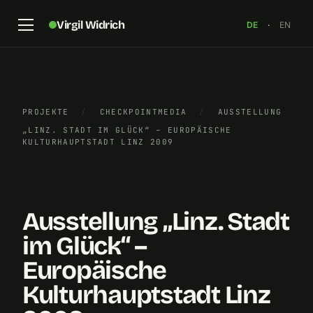
Virgil Widrich
DE
·
EN
PROJEKTE
/
CHECKPOINTMEDIA
/
AUSSTELLUNG
„LINZ. STADT IM GLÜCK“ – EUROPÄISCHE
KULTURHAUPTSTADT LINZ 2009
Ausstellung „Linz. Stadt im Glück“, Foto: Kurt Groh
×
Ausstellung „Linz. Stadt
im Glück“ –
Europäische
Kulturhauptstadt Linz