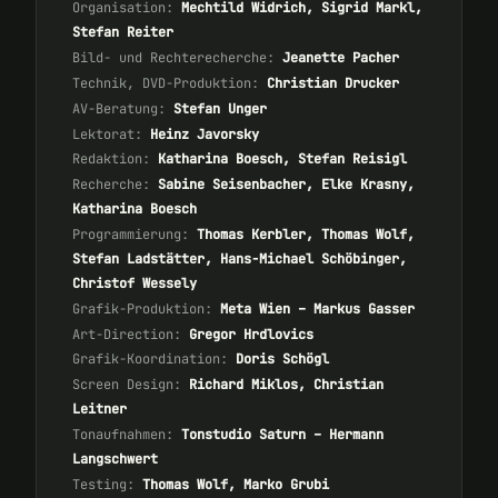
Organisation:
Mechtild Widrich, Sigrid Markl,
Stefan Reiter
Bild- und Rechterecherche:
Jeanette Pacher
Technik, DVD-Produktion:
Christian Drucker
AV-Beratung:
Stefan Unger
Lektorat:
Heinz Javorsky
Redaktion:
Katharina Boesch, Stefan Reisigl
Recherche:
Sabine Seisenbacher, Elke Krasny,
Katharina Boesch
Programmierung:
Thomas Kerbler, Thomas Wolf,
Stefan Ladstätter, Hans-Michael Schöbinger,
Christof Wessely
Grafik-Produktion:
Meta Wien – Markus Gasser
Art-Direction:
Gregor Hrdlovics
Grafik-Koordination:
Doris Schögl
Screen Design:
Richard Miklos, Christian
Leitner
Tonaufnahmen:
Tonstudio Saturn – Hermann
Langschwert
Testing:
Thomas Wolf, Marko Grubi