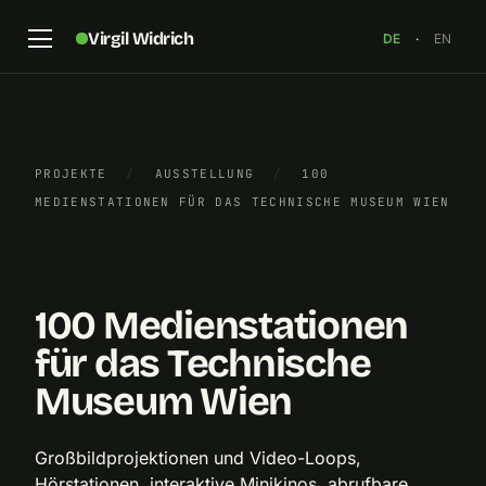
Virgil Widrich
DE
·
EN
PROJEKTE
/
AUSSTELLUNG
/
100
MEDIENSTATIONEN FÜR DAS TECHNISCHE MUSEUM WIEN
Technisches Museum Wien, 1999
×
100 Medienstationen
für das Technische
Museum Wien
Großbildprojektionen und Video-Loops,
Hörstationen, interaktive Minikinos, abrufbare